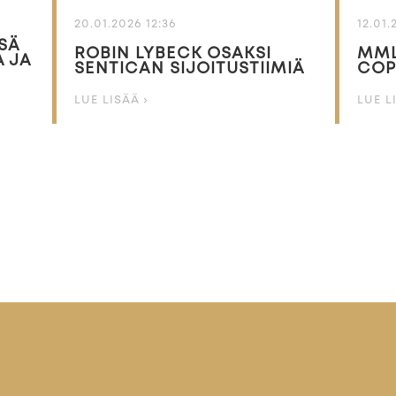
20.01.2026 12:36
12.01.
SÄ
ROBIN LYBECK OSAKSI
MML
 JA
SENTICAN SIJOITUSTIIMIÄ
COP
LUE LISÄÄ ›
LUE L