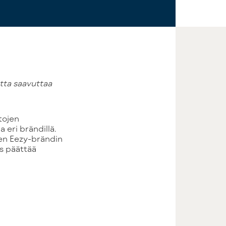
tojen
 eri brändillä.
den Eezy-brändin
us päättää