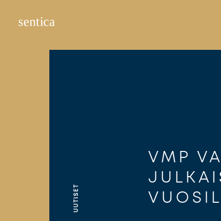
Hyppää
sisältöön
VMP VA
JULKAI
UUTISET
VUOSIL