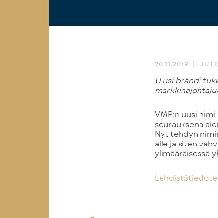
20.11.2019
UUTI
Uusi brändi tukee yhtiön missiota toteuttaa työelämän unelmia ja tavoitetta saavuttaa
markkinajohtaju
VMP:n uusi nimi 
seurauksena aiem
Nyt tehdyn nimi
alle ja siten va
ylimääräisessä y
Lehdistötiedote 