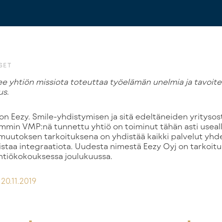
SET
us.
on Eezy. Smile-yhdistymisen ja sitä edeltäneiden yritysos
min VMP:nä tunnettu yhtiö on toiminut tähän asti usealla
muutoksen tarkoituksena on yhdistää kaikki palvelut yh
hvistaa integraatiota. Uudesta nimestä Eezy Oyj on tarkoit
htiökokouksessa joulukuussa.
20.11.2019