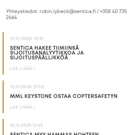
Yhteystiedot: robin.lybeck@sentica.fi / +358 40 735
2464
27.01.2026 10:51
SENTICA HAKEE TIIMIINSÄ
SIJOITUSANALYYTIKKOA JA
SIJOITUSPÄÄLLIKKÖÄ
LUE LISÄÄ ›
12.01.2026 12:00
MML KEYSTONE OSTAA COPTERSAFETYN
LUE LISÄÄ ›
23.12.2025 13:45
SENTICA MYY HAMMAS HOHTEEN