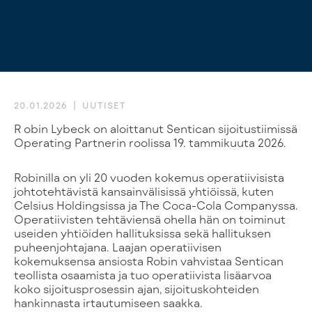
20.01.2026
UUTISET
Robin Lybeck on aloittanut Sentican sijoitustiimissä
Operating Partnerin roolissa 19. tammikuuta 2026.
Robinilla on yli 20 vuoden kokemus operatiivisista
johtotehtävistä kansainvälisissä yhtiöissä, kuten
Celsius Holdingsissa ja The Coca-Cola Companyssa.
Operatiivisten tehtäviensä ohella hän on toiminut
useiden yhtiöiden hallituksissa sekä hallituksen
puheenjohtajana. Laajan operatiivisen
kokemuksensa ansiosta Robin vahvistaa Sentican
teollista osaamista ja tuo operatiivista lisäarvoa
koko sijoitusprosessin ajan, sijoituskohteiden
hankinnasta irtautumiseen saakka.