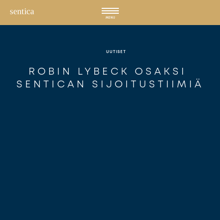
Hyppää
sisältöön
MENU
UUTISET
ROBIN LYBECK OSAKSI 
SENTICAN SIJOITUSTIIMIÄ