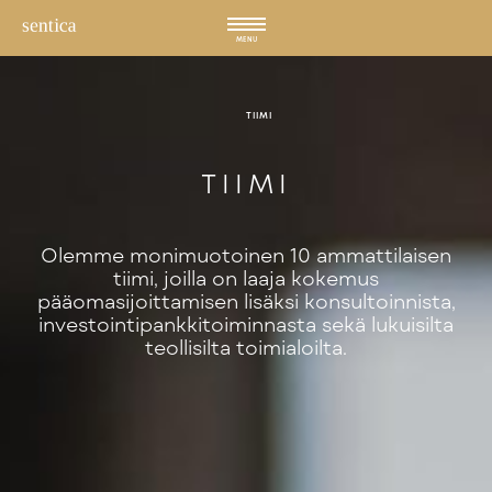
Hyppää
sisältöön
MENU
TIIMI
TIIMI
Olemme monimuotoinen 10 ammattilaisen
tiimi, joilla on laaja kokemus
pääomasijoittamisen lisäksi konsultoinnista,
investointipankkitoiminnasta sekä lukuisilta
teollisilta toimialoilta.