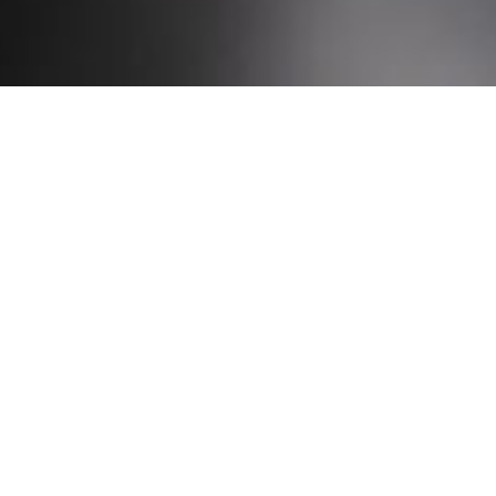
MIKA UOTILA
PENTTI TUUNALA
Toimitusjohtaja,
Partneri
mediayhteydet