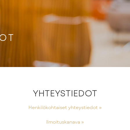
DOT
YHTEYSTIEDOT
Henkilökohtaiset yhteystiedot »
Ilmoituskanava »