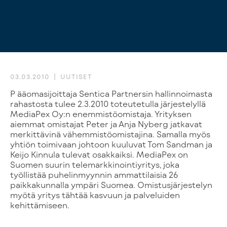
03.03.2010
UUTISET
Pääomasijoittaja Sentica Partnersin hallinnoimasta
rahastosta tulee 2.3.2010 toteutetulla järjestelyllä
MediaPex Oy:n enemmistöomistaja. Yrityksen
aiemmat omistajat Peter ja Anja Nyberg jatkavat
merkittävinä vähemmistöomistajina. Samalla myös
yhtiön toimivaan johtoon kuuluvat Tom Sandman ja
Keijo Kinnula tulevat osakkaiksi. MediaPex on
Suomen suurin telemarkkinointiyritys, joka
työllistää puhelinmyynnin ammattilaisia 26
paikkakunnalla ympäri Suomea. Omistusjärjestelyn
myötä yritys tähtää kasvuun ja palveluiden
kehittämiseen.