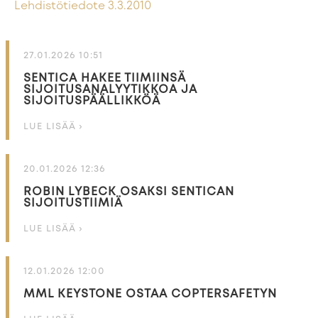
Lehdistötiedote 3.3.2010
27.01.2026 10:51
SENTICA HAKEE TIIMIINSÄ
SIJOITUSANALYYTIKKOA JA
SIJOITUSPÄÄLLIKKÖÄ
LUE LISÄÄ ›
20.01.2026 12:36
ROBIN LYBECK OSAKSI SENTICAN
SIJOITUSTIIMIÄ
LUE LISÄÄ ›
12.01.2026 12:00
MML KEYSTONE OSTAA COPTERSAFETYN