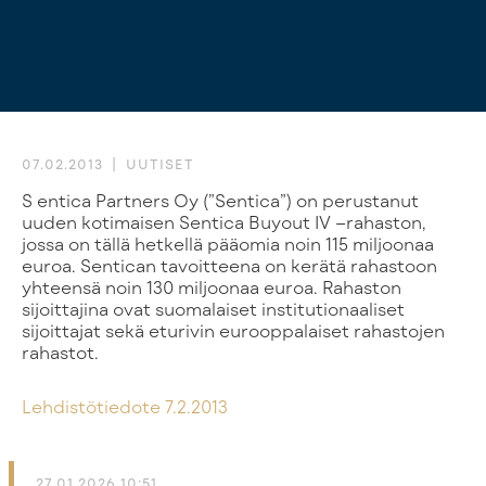
07.02.2013
UUTISET
Sentica Partners Oy (”Sentica”) on perustanut
uuden kotimaisen Sentica Buyout IV –rahaston,
jossa on tällä hetkellä pääomia noin 115 miljoonaa
euroa. Sentican tavoitteena on kerätä rahastoon
yhteensä noin 130 miljoonaa euroa. Rahaston
sijoittajina ovat suomalaiset institutionaaliset
sijoittajat sekä eturivin eurooppalaiset rahastojen
rahastot.
Lehdistötiedote 7.2.2013
27.01.2026 10:51