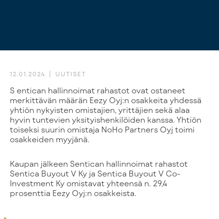
12.01.2024
UUTISET
Sentican hallinnoimat rahastot ovat ostaneet
merkittävän määrän Eezy Oyj:n osakkeita yhdessä
yhtiön nykyisten omistajien, yrittäjien sekä alaa
hyvin tuntevien yksityishenkilöiden kanssa. Yhtiön
toiseksi suurin omistaja NoHo Partners Oyj toimi
osakkeiden myyjänä.
Kaupan jälkeen Sentican hallinnoimat rahastot
Sentica Buyout V Ky ja Sentica Buyout V Co-
Investment Ky omistavat yhteensä n. 29,4
prosenttia Eezy Oyj:n osakkeista.