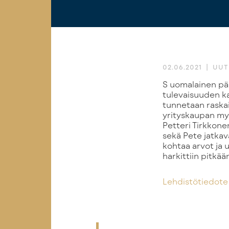
02.06.2021
UUT
Suomalainen pääomasijoittaja Sentica lähtee tukemaan työvaateyritys Dimexiä
tulevaisuuden ka
tunnetaan raskai
yrityskaupan myö
Petteri Tirkkone
sekä Pete jatkav
kohtaa arvot ja 
harkittiin pitkä
Lehdistötiedote 