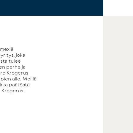
ritys, joka
sta tulee
en perhe ja
uire Krogerus
ien alle. Meillä
ikka päätöstä
a Krogerus.