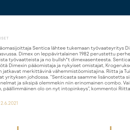
ISET
svussa. Dimex on leppävirtalainen 1982 perustettu perhey
sta työvaatteista ja no bullsh*t dimexasenteesta. Sentica
tä Dimexin pääomistaja ja nykyiset omistajat, Krogeruks
n jatkavat merkittävinä vähemmistöomistajina. Riitta ja T
at yrityksen johdossa. ”Senticasta saamme lisänostetta siip
unelmat ja siksipä olemmekin niin erinomainen combo. Va
än, päällimmäinen olo on nyt intopinkeys”, kommentoi Riitt
2.6.2021