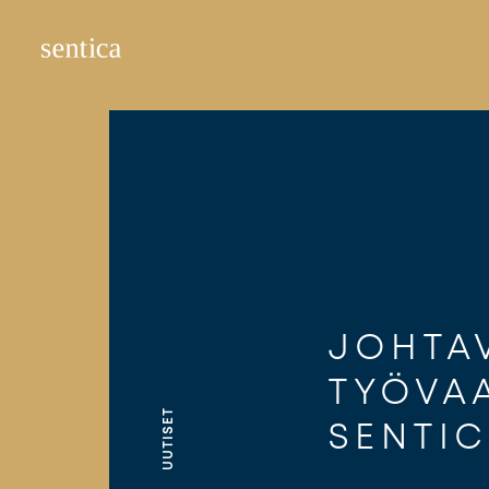
Hyppää
sisältöön
JOHTA
TYÖVAA
UUTISET
SENTI