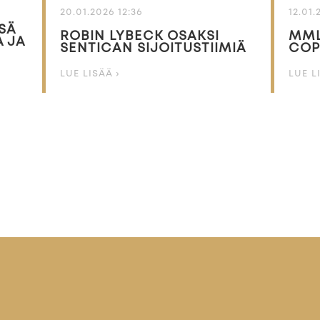
20.01.2026 12:36
12.01.
SÄ
ROBIN LYBECK OSAKSI
MML
 JA
SENTICAN SIJOITUSTIIMIÄ
COP
LUE LISÄÄ ›
LUE L