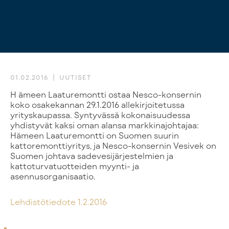
01.02.2016
UUTISET
Hämeen Laaturemontti ostaa Nesco-konsernin
koko osakekannan 29.1.2016 allekirjoitetussa
yrityskaupassa. Syntyvässä kokonaisuudessa
yhdistyvät kaksi oman alansa markkinajohtajaa:
Hämeen Laaturemontti on Suomen suurin
kattoremonttiyritys, ja Nesco-konsernin Vesivek on
Suomen johtava sadevesijärjestelmien ja
kattoturvatuotteiden myynti- ja
asennusorganisaatio.
Lehdistötiedote 1.2.2016