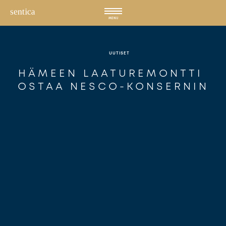
Hyppää
sisältöön
MENU
UUTISET
HÄMEEN LAATUREMONTTI 
OSTAA NESCO-KONSERNIN