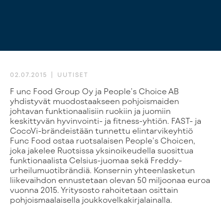
02.07.2015
UUTISET
Func Food Group Oy ja People’s Choice AB
yhdistyvät muodostaakseen pohjoismaiden
johtavan funktionaalisiin ruokiin ja juomiin
keskittyvän hyvinvointi- ja fitness-yhtiön. FAST- ja
CocoVi-brändeistään tunnettu elintarvikeyhtiö
Func Food ostaa ruotsalaisen People’s Choicen,
joka jakelee Ruotsissa yksinoikeudella suosittua
funktionaalista Celsius-juomaa sekä Freddy-
urheilumuotibrändiä. Konsernin yhteenlasketun
liikevaihdon ennustetaan olevan 50 miljoonaa euroa
vuonna 2015. Yritysosto rahoitetaan osittain
pohjoismaalaisella joukkovelkakirjalainalla.