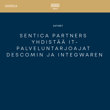
Hyppää
sisältöön
MENU
UUTISET
SENTICA PARTNERS 
YHDISTÄÄ IT‐
PALVELUNTARJOAJAT 
DESCOMIN JA INTEGWAREN