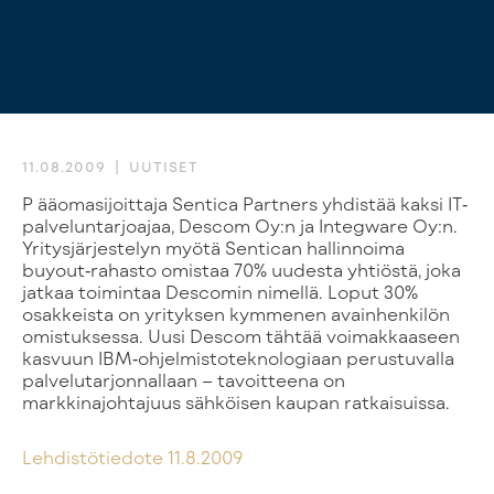
11.08.2009
UUTISET
Pääomasijoittaja Sentica Partners yhdistää kaksi IT‐
palveluntarjoajaa, Descom Oy:n ja Integware Oy:n.
Yritysjärjestelyn myötä Sentican hallinnoima
buyout‐rahasto omistaa 70% uudesta yhtiöstä, joka
jatkaa toimintaa Descomin nimellä. Loput 30%
osakkeista on yrityksen kymmenen avainhenkilön
omistuksessa. Uusi Descom tähtää voimakkaaseen
kasvuun IBM‐ohjelmistoteknologiaan perustuvalla
palvelutarjonnallaan – tavoitteena on
markkinajohtajuus sähköisen kaupan ratkaisuissa.
Lehdistötiedote 11.8.2009