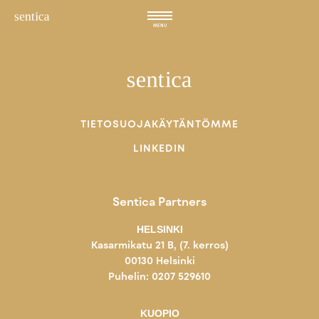
Hyppää
sisältöön
MENU
TIETOSUOJAKÄYTÄNTÖMME
LINKEDIN
Sentica Partners
HELSINKI
Kasarmikatu 21 B, (7. kerros)
00130 Helsinki
Puhelin: 0207 529610
KUOPIO