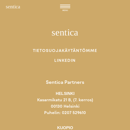
Hyppää
sisältöön
MENU
TIETOSUOJAKÄYTÄNTÖMME
LINKEDIN
Sentica Partners
HELSINKI
Kasarmikatu 21 B, (7. kerros)
00130 Helsinki
Puhelin: 0207 529610
KUOPIO