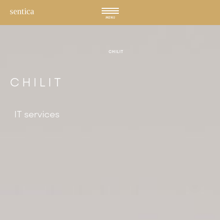
Hyppää
sisältöön
MENU
CHILIT
CHILIT
IT services