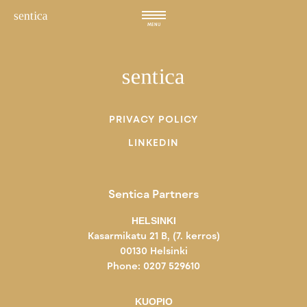
Hyppää
sisältöön
MENU
PRIVACY POLICY
LINKEDIN
Sentica Partners
HELSINKI
Kasarmikatu 21 B, (7. kerros)
00130 Helsinki
Phone: 0207 529610
KUOPIO